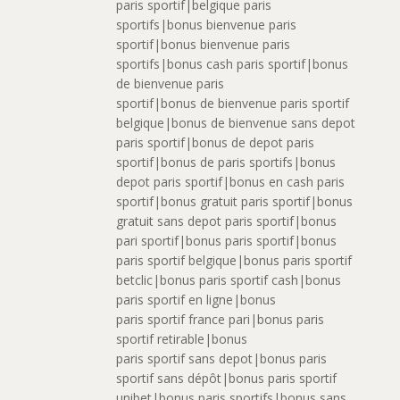
paris sportif|belgique paris
sportifs|bonus bienvenue paris
sportif|bonus bienvenue paris
sportifs|bonus cash paris sportif|bonus
de bienvenue paris
sportif|bonus de bienvenue paris sportif
belgique|bonus de bienvenue sans depot
paris sportif|bonus de depot paris
sportif|bonus de paris sportifs|bonus
depot paris sportif|bonus en cash paris
sportif|bonus gratuit paris sportif|bonus
gratuit sans depot paris sportif|bonus
pari sportif|bonus paris sportif|bonus
paris sportif belgique|bonus paris sportif
betclic|bonus paris sportif cash|bonus
paris sportif en ligne|bonus
paris sportif france pari|bonus paris
sportif retirable|bonus
paris sportif sans depot|bonus paris
sportif sans dépôt|bonus paris sportif
unibet|bonus paris sportifs|bonus sans