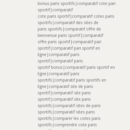
bonus paris sportifs|comparatif cote pari
sportif|comparatif
cote paris sportif|comparatif cotes paris
sportifs|comparatif des sites de
paris sportifs|comparatif offre de
bienvenue paris sportif|comparatif
offre paris sportif|comparatif pari
sportif|comparatif pari sportif en
ligne|comparatif paris
sportif|comparatif paris
sportif bonus|comparatif paris sportif en
ligne|comparatif paris
sportifs|comparatif paris sportifs en
ligne|comparatif site de paris
sportif|comparatif site paris
sportif|comparatif site paris
sportifs|comparatif sites de paris
sportifs|comparatif sites paris
sportifs|comparer les cotes paris
sportifs|comprendre cote paris