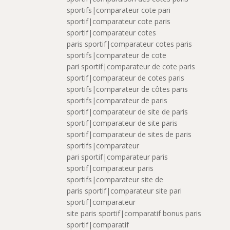
sportifs|comparateur cote pari
sportif|comparateur cote paris
sportif|comparateur cotes
paris sportif|comparateur cotes paris
sportifs|comparateur de cote
pari sportif|comparateur de cote paris
sportif|comparateur de cotes paris
sportifs|comparateur de côtes paris
sportifs|comparateur de paris
sportif|comparateur de site de paris
sportif|comparateur de site paris
sportif|comparateur de sites de paris
sportifs|comparateur
pari sportif|comparateur paris
sportif|comparateur paris
sportifs|comparateur site de
paris sportif|comparateur site pari
sportif|comparateur
site paris sportif|comparatif bonus paris
sportif|comparatif