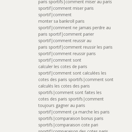
paris sportifs|comment miser au paris
sportif|comment miser paris
sportif|comment
monter sa bankroll paris
sportif|comment ne jamais perdre au
paris sportif|comment parier
sportif|comment reussir au
paris sportif|comment reussir les paris
sportif|comment reussir paris
sportif|comment sont
calculer les cotes de paris
sportif|comment sont calculées les
cotes des paris sportifs|comment sont
calculés les cotes des paris
sportifs|comment sont faites les
cotes des paris sportifs|comment
toujours gagner au paris
sportif|comment ça marche les paris
sportifs|comparaison bonus paris
sportifs|comparaison cote pari
sportif|comparaison des cotes paris