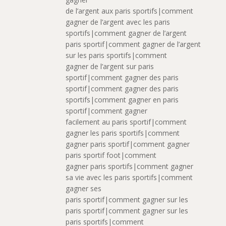
de l’argent aux paris sportifs|comment
gagner de l’argent avec les paris
sportifs|comment gagner de l’argent
paris sportif|comment gagner de l’argent
sur les paris sportifs|comment
gagner de l’argent sur paris
sportif|comment gagner des paris
sportif|comment gagner des paris
sportifs|comment gagner en paris
sportif|comment gagner
facilement au paris sportif|comment
gagner les paris sportifs|comment
gagner paris sportif|comment gagner
paris sportif foot|comment
gagner paris sportifs|comment gagner
sa vie avec les paris sportifs|comment
gagner ses
paris sportif|comment gagner sur les
paris sportif|comment gagner sur les
paris sportifs|comment