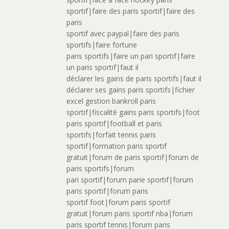
sportif|faire des paris sportif|faire des
paris
sportif avec paypal|faire des paris
sportifs|faire fortune
paris sportifs|faire un pari sportif|faire
un paris sportif|faut il
déclarer les gains de paris sportifs|faut il
déclarer ses gains paris sportifs|fichier
excel gestion bankroll paris
sportif|fiscalité gains paris sportifs|foot
paris sportif|football et paris
sportifs|forfait tennis paris
sportif|formation paris sportif
gratuit|forum de paris sportif|forum de
paris sportifs|forum
pari sportif|forum parie sportif|forum
paris sportif|forum paris
sportif foot|forum paris sportif
gratuit|forum paris sportif nba|forum
paris sportif tennis|forum paris