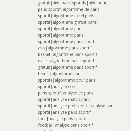
gratuit|aide paris sportifs|aide pour
paris sportif|algorithme de paris
sportif|algorithme excel paris
sportif|algorithme gratuit paris
sportif|algorithme pari
sportif|algorithme paris
sportif|algorithme paris sportif
avis|algorithme paris sportif
basket|algorithme paris sportif
excel|algorithme paris sportif
gratuit|algorithme paris sportif
tennis|algorithme paris
sportifs|algorithme pour paris
sportif|analyse cote
paris sportif|analyse de paris
sportif|analyse match paris
sportif|analyse pari sportif|analyse paris
sportif|analyse paris sportif
foot|analyse paris sportif
football|analyse paris sportif