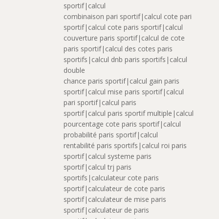
sportif|calcul
combinaison pari sportif|calcul cote pari
sportif|calcul cote paris sportif|calcul
couverture paris sportif|calcul de cote
paris sportif|calcul des cotes paris
sportifs|calcul dnb paris sportifs|calcul
double
chance paris sportif|calcul gain paris
sportif|calcul mise paris sportif|calcul
pari sportif|calcul paris
sportif|calcul paris sportif multiple|calcul
pourcentage cote paris sportif|calcul
probabilité paris sportif|calcul
rentabilité paris sportifs|calcul roi paris
sportif|calcul systeme paris
sportif|calcul trj paris
sportifs|calculateur cote paris
sportif|calculateur de cote paris
sportif|calculateur de mise paris
sportif|calculateur de paris