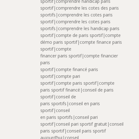
sportif|comprendre handicap paris
sportif|comprendre les cotes des paris
sportifs|comprendre les cotes paris
sportif|comprendre les cotes paris
sportifs|comprendre les handicap paris
sportif|compte de paris sportif|compte
démo paris sportif|compte finance paris
sportif|compte
financer paris sportif|compte financier
paris
sportif|compte financé paris
sportif|compte pari
sportif|compte paris sportif|compte
paris sportif financé|conseil de paris
sportif|conseil de
paris sportifs|conseil en paris
sportif|conseil
en paris sportifs|conseil pari
sportif|conseil pari sportif gratuit|conseil
paris sportif|conseil paris sportif
aujourd’hui|conseil