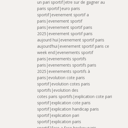
un pari sportif|etre sur de gagner au
paris sportif|euro paris
sportif|evenement sportif a
paris|evenement sportif
paris|evenement sportif paris
2025|evenement sportif paris
aujourd hui|evenement sportif paris
aujourd’hui|evenement sportif paris ce
week end|evenements sportif
paris|evenements sportifs
paris|evenements sportifs paris
2025|evenements sportifs à
paris|evolution cote paris
sportif|evolution cotes paris
sportifs|evolution des
cotes paris sportifs|explication cote pari
sportif|explication cote paris
sportif|explication handicap paris
sportif|explication pari
sportif|explication paris
sportif|face a face hockey paris