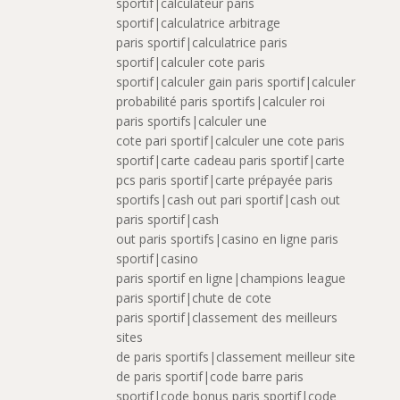
sportif|calculateur paris
sportif|calculatrice arbitrage
paris sportif|calculatrice paris
sportif|calculer cote paris
sportif|calculer gain paris sportif|calculer
probabilité paris sportifs|calculer roi
paris sportifs|calculer une
cote pari sportif|calculer une cote paris
sportif|carte cadeau paris sportif|carte
pcs paris sportif|carte prépayée paris
sportifs|cash out pari sportif|cash out
paris sportif|cash
out paris sportifs|casino en ligne paris
sportif|casino
paris sportif en ligne|champions league
paris sportif|chute de cote
paris sportif|classement des meilleurs
sites
de paris sportifs|classement meilleur site
de paris sportif|code barre paris
sportif|code bonus paris sportif|code